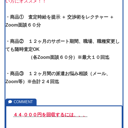
い方にオススメ！！
・商品① 査定時給を提示 ＋ 交渉術をレクチャー ＋
Zoom面談６０分
・商品② １２ヶ月のサポート期間、職場、職種変更し
ても随時査定OK
（各Zoom面談６０分）
※最大１０回迄
・商品③ １２ヶ月間の派遣お悩み相談（メール、
Zoom等）
※合計２４回迄
４４,０００円を回収するには、、、