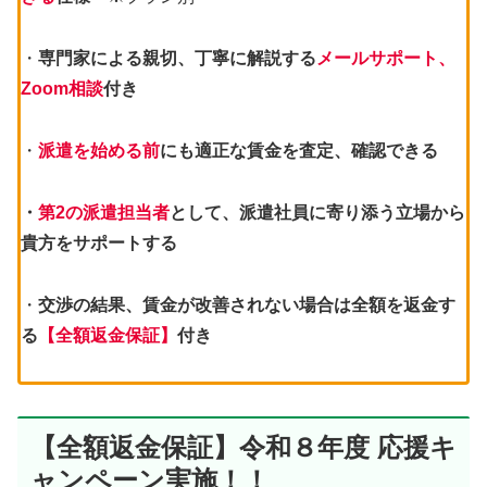
・
専門家による親切、丁寧に解説する
メールサポート、
Zoom相談
付き
・
派遣を始める前
にも適正な賃金を査定、確認できる
・
第2の派遣担当者
として、派遣社員に寄り添う立場から
貴方をサポートする
・
交渉の結果、賃金が改善されない場合は全額を返金す
る
【全額返金保証】
付き
【全額返金保証】令和８年度 応援キ
ャンペーン実施！！