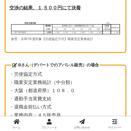
交渉の結果、１,５００円にて決着
参照：令和7年度対象【労使協定方式】職業安定業務統計
Bさん（デパートでのアパレル販売）の場合
・労使協定方式
・職業安定業務統計（中分類）
・大阪（都道府県）１０８．０
・通勤手当実費支給
・退職金前払い方式
・業務内容：４５販売員
・能力/経験調整指数 ３年目（１～２０年の中で）
ホーム
プロフィール
お問い合わせ
サイドバー