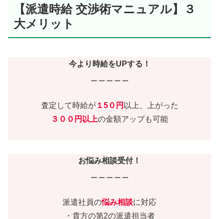
【派遣時給 交渉術マニュアル】３
大メリット
今より時給をUPする！
＿＿＿＿＿
査定して時給が
１5０円
以上、上がった
３００円以上
の金額アップも可能
お悩み相談受付！
＿＿＿＿＿
派遣社員の
悩み相談
に対応
・貴方の第2の派遣担当者