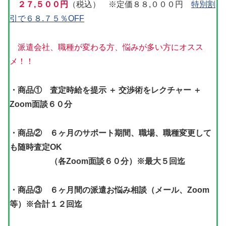
２７,５００円
（税込） ※定価８８,０００円
特別割
引で６８.７５％OFF
派遣会社、職種が変わる方、悩みが多い方にオスス
メ！！
・商品① 査定時給を提示 ＋ 交渉術をレクチャー ＋
Zoom面談６０分
・商品② ６ヶ月のサポート期間、職場、職種変更して
も随時査定OK
（各Zoom面談６０分）
※最大５回迄
・商品③ ６ヶ月間の派遣お悩み相談（メール、Zoom
等）
※合計１２回迄